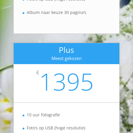
Album naar keuze 30 pagina’s
Plus
Meest gekozen
1395
€
10 uur fotografie
Foto’s op USB (hoge resolutie)