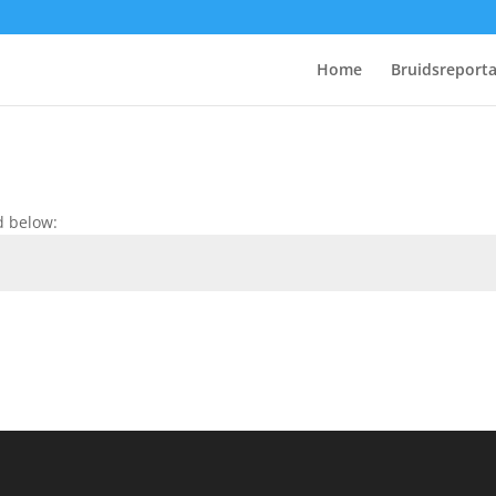
Home
Bruidsreport
d below: