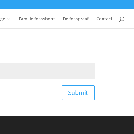
age
Familie fotoshoot
De fotograaf
Contact
Submit