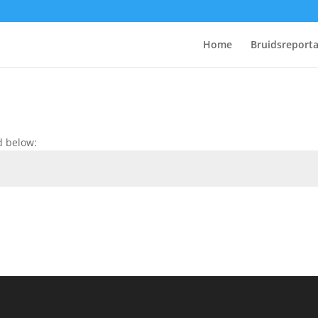
Home
Bruidsreport
d below: