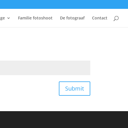
age
Familie fotoshoot
De fotograaf
Contact
Submit