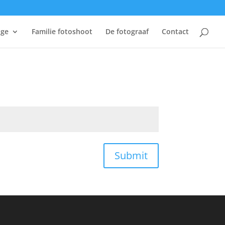
age
Familie fotoshoot
De fotograaf
Contact
Submit