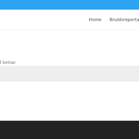
Home
Bruidsreport
d below: