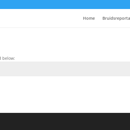
Home
Bruidsreport
d below: