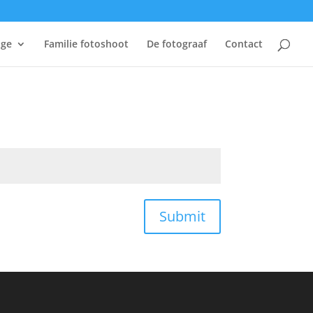
age
Familie fotoshoot
De fotograaf
Contact
Submit