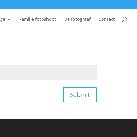
age
Familie fotoshoot
De fotograaf
Contact
Submit