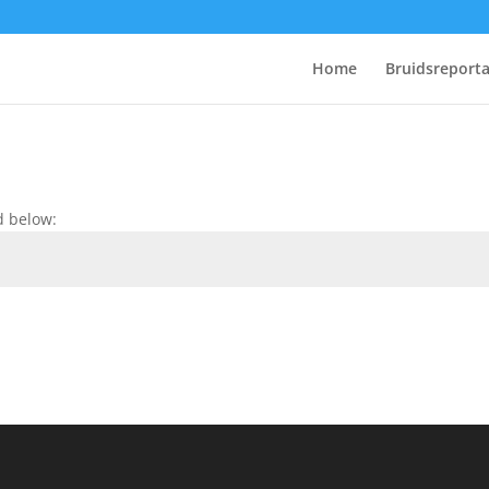
Home
Bruidsreport
d below: