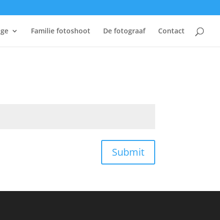
age
Familie fotoshoot
De fotograaf
Contact
Submit